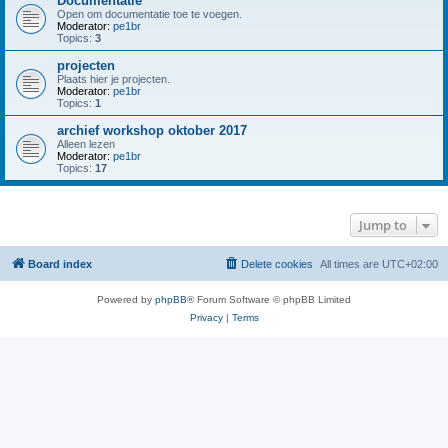
Documentatie
Open om documentatie toe te voegen.
Moderator:
pe1br
Topics:
3
projecten
Plaats hier je projecten.
Moderator:
pe1br
Topics:
1
archief workshop oktober 2017
Alleen lezen
Moderator:
pe1br
Topics:
17
Jump to
Board index
Delete cookies
All times are
UTC+02:00
Powered by
phpBB
® Forum Software © phpBB Limited
Privacy
|
Terms