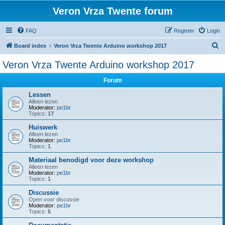
Veron Vrza Twente forum
FAQ
Register
Login
S
Board index
Veron Vrza Twente Arduino workshop 2017
e
Veron Vrza Twente Arduino workshop 2017
a
Forum
r
c
Lessen
Alleen lezen
h
Moderator:
pe1br
Topics:
17
Huiswerk
Alleen lezen
Moderator:
pe1br
Topics:
1
Materiaal benodigd voor deze workshop
Alleen lezen
Moderator:
pe1br
Topics:
1
Discussie
Open voor discussie
Moderator:
pe1br
Topics:
5