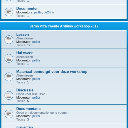
Topics:
1
Documenten
Moderators:
pe1br
,
pe2hhn
Topics:
1
Veron Vrza Twente Arduino workshop 2017
Lessen
Alleen lezen
Moderator:
pe1br
Topics:
17
Huiswerk
Alleen lezen
Moderator:
pe1br
Topics:
1
Materiaal benodigd voor deze workshop
Alleen lezen
Moderator:
pe1br
Topics:
1
Discussie
Open voor discussie
Moderator:
pe1br
Topics:
5
Documentatie
Open om documentatie toe te voegen.
Moderator:
pe1br
Topics:
3
projecten