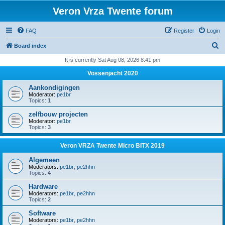
Veron Vrza Twente forum
FAQ
Register
Login
S
Board index
e
It is currently Sat Aug 08, 2026 8:41 pm
a
Vossenjacht 2020
r
Aankondigingen
c
Moderator:
pe1br
Topics:
1
h
zelfbouw projecten
Moderator:
pe1br
Topics:
3
Veron VRZA Twente Micro BITX 2019
Algemeen
Moderators:
pe1br
,
pe2hhn
Topics:
4
Hardware
Moderators:
pe1br
,
pe2hhn
Topics:
2
Software
Moderators:
pe1br
,
pe2hhn