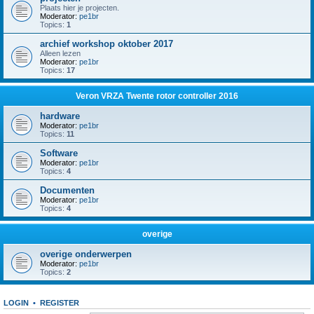
Plaats hier je projecten.
Moderator:
pe1br
Topics:
1
archief workshop oktober 2017
Alleen lezen
Moderator:
pe1br
Topics:
17
Veron VRZA Twente rotor controller 2016
hardware
Moderator:
pe1br
Topics:
11
Software
Moderator:
pe1br
Topics:
4
Documenten
Moderator:
pe1br
Topics:
4
overige
overige onderwerpen
Moderator:
pe1br
Topics:
2
LOGIN
•
REGISTER