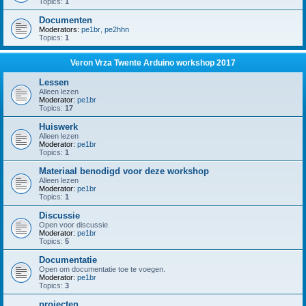
Topics:
1
Documenten
Moderators:
pe1br
,
pe2hhn
Topics:
1
Veron Vrza Twente Arduino workshop 2017
Lessen
Alleen lezen
Moderator:
pe1br
Topics:
17
Huiswerk
Alleen lezen
Moderator:
pe1br
Topics:
1
Materiaal benodigd voor deze workshop
Alleen lezen
Moderator:
pe1br
Topics:
1
Discussie
Open voor discussie
Moderator:
pe1br
Topics:
5
Documentatie
Open om documentatie toe te voegen.
Moderator:
pe1br
Topics:
3
projecten