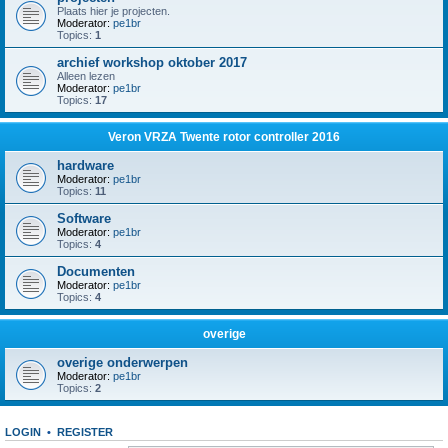
Plaats hier je projecten.
Moderator:
pe1br
Topics:
1
archief workshop oktober 2017
Alleen lezen
Moderator:
pe1br
Topics:
17
Veron VRZA Twente rotor controller 2016
hardware
Moderator:
pe1br
Topics:
11
Software
Moderator:
pe1br
Topics:
4
Documenten
Moderator:
pe1br
Topics:
4
overige
overige onderwerpen
Moderator:
pe1br
Topics:
2
LOGIN
•
REGISTER