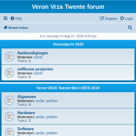
Veron Vrza Twente forum
FAQ
Register
Login
S
Board index
e
It is currently Fri Aug 07, 2026 8:00 pm
a
Vossenjacht 2020
r
Aankondigingen
c
Moderator:
pe1br
Topics:
1
h
zelfbouw projecten
Moderator:
pe1br
Topics:
3
Veron VRZA Twente Micro BITX 2019
Algemeen
Moderators:
pe1br
,
pe2hhn
Topics:
4
Hardware
Moderators:
pe1br
,
pe2hhn
Topics:
2
Software
Moderators:
pe1br
,
pe2hhn