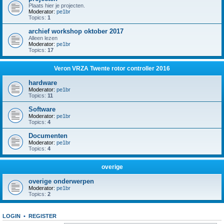
Plaats hier je projecten.
Moderator:
pe1br
Topics:
1
archief workshop oktober 2017
Alleen lezen
Moderator:
pe1br
Topics:
17
Veron VRZA Twente rotor controller 2016
hardware
Moderator:
pe1br
Topics:
11
Software
Moderator:
pe1br
Topics:
4
Documenten
Moderator:
pe1br
Topics:
4
overige
overige onderwerpen
Moderator:
pe1br
Topics:
2
LOGIN
•
REGISTER