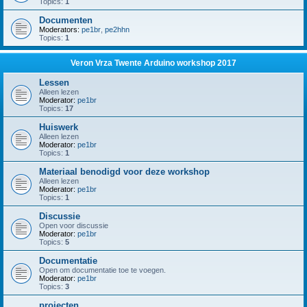
Topics:
1
Documenten
Moderators:
pe1br
,
pe2hhn
Topics:
1
Veron Vrza Twente Arduino workshop 2017
Lessen
Alleen lezen
Moderator:
pe1br
Topics:
17
Huiswerk
Alleen lezen
Moderator:
pe1br
Topics:
1
Materiaal benodigd voor deze workshop
Alleen lezen
Moderator:
pe1br
Topics:
1
Discussie
Open voor discussie
Moderator:
pe1br
Topics:
5
Documentatie
Open om documentatie toe te voegen.
Moderator:
pe1br
Topics:
3
projecten