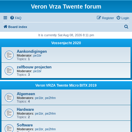
Veron Vrza Twente forum
FAQ
Register
Login
S
Board index
e
It is currently Sat Aug 08, 2026 8:11 pm
a
Vossenjacht 2020
r
Aankondigingen
c
Moderator:
pe1br
Topics:
1
h
zelfbouw projecten
Moderator:
pe1br
Topics:
3
Veron VRZA Twente Micro BITX 2019
Algemeen
Moderators:
pe1br
,
pe2hhn
Topics:
4
Hardware
Moderators:
pe1br
,
pe2hhn
Topics:
2
Software
Moderators:
pe1br
,
pe2hhn